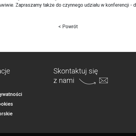
Awiwie. Zapraszamy także do czynnego udziału w konferencji - d
< Powrót
acje
Skontaktuj się
z nami
rywatności
ookies
orskie