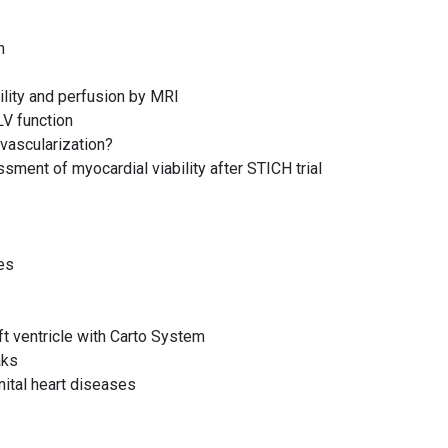
n
ility and perfusion by MRI
LV function
vascularization?
ssment of myocardial viability after STICH trial
ses
eft ventricle with Carto System
aks
nital heart diseases