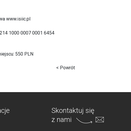
owa www.isiic.pl
1214 1000 0007 0001 6454
miejscu: 550 PLN
< Powrót
acje
Skontaktuj się
z nami