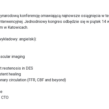
ynarodową konferencję omawiającą najnowsze osiągnięcia w te
interwencyjnej. Jednodniowy kongres odbędzie się w piątek 14 
m w Katowicach.
ykładowy: angielski):
vascular imaging
nt restenosis in DES
stent healing
ronary circulation (FFR, CBF and beyond)
se
f CTO