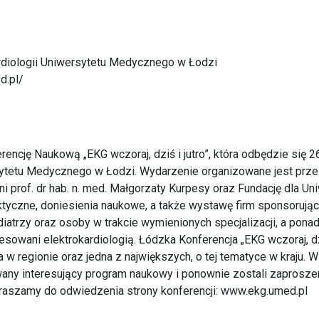
ardiologii Uniwersytetu Medycznego w Łodzi
d.pl/
ncję Naukową „EKG wczoraj, dziś i jutro”, która odbędzie się 2
tetu Medycznego w Łodzi. Wydarzenie organizowane jest przez 
 prof. dr hab. n. med. Małgorzaty Kurpesy oraz Fundację dla U
tyczne, doniesienia naukowe, a także wystawę firm sponsorując
ediatrzy oraz osoby w trakcie wymienionych specjalizacji, a pona
esowani elektrokardiologią. Łódzka Konferencja „EKG wczoraj, dzi
a w regionie oraz jedna z największych, o tej tematyce w kraju. 
wany interesujący program naukowy i ponownie zostali zaprosze
apraszamy do odwiedzenia strony konferencji:
www.ekg.umed.pl