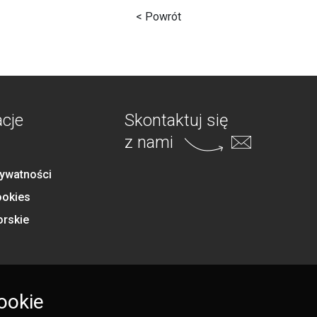
< Powrót
acje
Skontaktuj się
z nami
rywatności
ookies
orskie
ookie