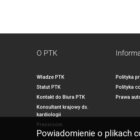
O PTK
Inform
Władze PTK
Polityka p
Statut PTK
Polityka c
Kontakt do Biura PTK
Prawa aut
Konsultant krajowy ds.
kardiologii
Pressroom
Powiadomienie o plikach c