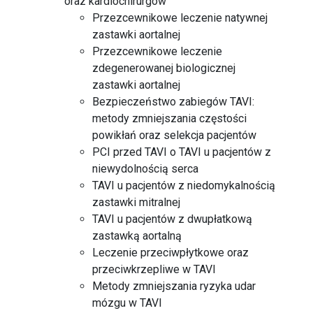
oraz kardiochirurgów
Przezcewnikowe leczenie natywnej
zastawki aortalnej
Przezcewnikowe leczenie
zdegenerowanej biologicznej
zastawki aortalnej
Bezpieczeństwo zabiegów TAVI:
metody zmniejszania częstości
powikłań oraz selekcja pacjentów
PCI przed TAVI o TAVI u pacjentów z
niewydolnością serca
TAVI u pacjentów z niedomykalnością
zastawki mitralnej
TAVI u pacjentów z dwupłatkową
zastawką aortalną
Leczenie przeciwpłytkowe oraz
przeciwkrzepliwe w TAVI
Metody zmniejszania ryzyka udar
mózgu w TAVI