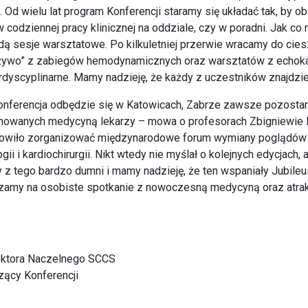
 Od wielu lat program Konferencji staramy się układać tak, by o
 codziennej pracy klinicznej na oddziale, czy w poradni. Jak c
dą sesje warsztatowe. Po kilkuletniej przerwie wracamy do cie
 żywo” z zabiegów hemodynamicznych oraz warsztatów z echokar
rdyscyplinarne. Mamy nadzieję, że każdy z uczestników znajdzie
nferencja odbędzie się w Katowicach, Zabrze zawsze pozostani
owanych medycyną lekarzy – mowa o profesorach Zbigniewie R
wiło zorganizować międzynarodowe forum wymiany poglądów i
i i kardiochirurgii. Nikt wtedy nie myślał o kolejnych edycjach, a
my z tego bardzo dumni i mamy nadzieję, że ten wspaniały Jubil
zamy na osobiste spotkanie z nowoczesną medycyną oraz atrakc
rektora Naczelnego SCCS
zący Konferencji