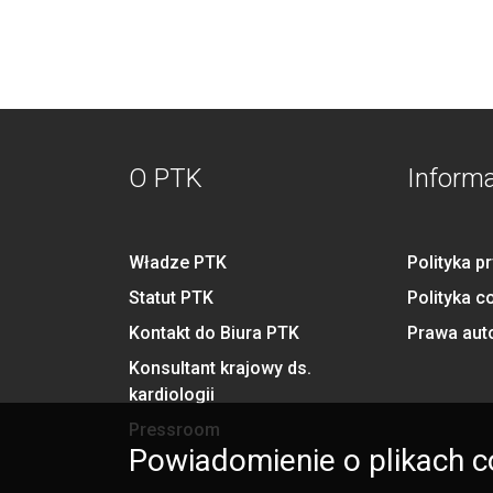
O PTK
Inform
Władze PTK
Polityka p
Statut PTK
Polityka c
Kontakt do Biura PTK
Prawa aut
Konsultant krajowy ds.
kardiologii
Pressroom
Powiadomienie o plikach c