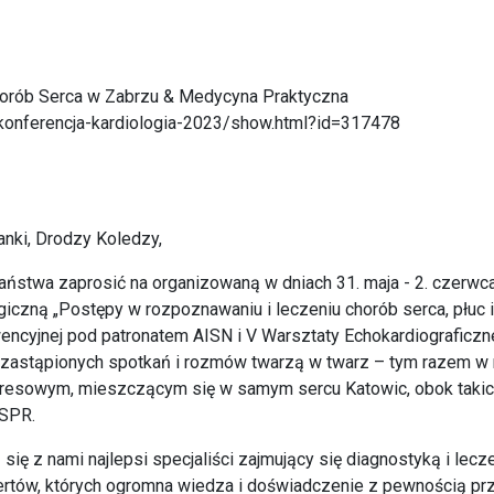
orób Serca w Zabrzu & Medycyna Praktyczna
konferencja-kardiologia-2023/show.html?id=317478
nki, Drodzy Koledzy,
stwa zaprosić na organizowaną w dniach 31. maja - 2. czerwc
iczną „Postępy w rozpoznawaniu i leczeniu chorób serca, płuc i
encyjnej pod patronatem AISN i V Warsztaty Echokardiograficzne.
iezastąpionych spotkań i rozmów twarzą w twarz – tym razem 
owym, mieszczącym się w samym sercu Katowic, obok takich pe
SPR.
ę z nami najlepsi specjaliści zajmujący się diagnostyką i lecze
ertów, których ogromna wiedza i doświadczenie z pewnością prz