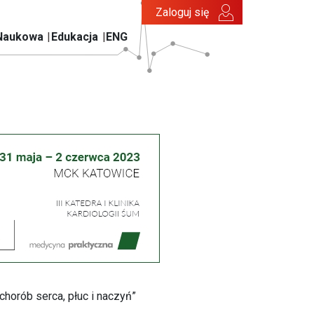
Zaloguj się
Naukowa
Edukacja
ENG
horób serca, płuc i naczyń”