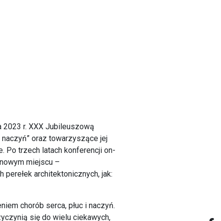
a 2023 r. XXX Jubileuszową
 naczyń” oraz towarzyszące jej
 Po trzech latach konferencji on-
w nowym miejscu –
rełek architektonicznych, jak:
niem chorób serca, płuc i naczyń.
yczynią się do wielu ciekawych,