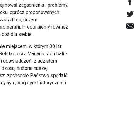
bejmował zagadnienia i problemy,
o roku, oprócz proponowanych
szących się dużym
diografii. Proponujemy również
 coś dla siebie.
e miejscem, w którym 30 lat
elidze oraz Marianie Zembali -
 doświadczeń, z udziałem
 dzisiaj historia naszej
eusz, zechcecie Państwo spędzić
yjnym, bogatym historycznie i