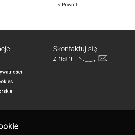
< Powrót
acje
Skontaktuj się
z nami
rywatności
ookies
orskie
ookie