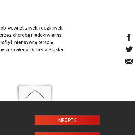
rób wewnętrznych, rodzinnych,
, przez chorobę niedokrwienną
afię i intensywną terapię
nych z całego Dolnego Śląska.
MPE PTK