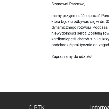
Szanowni Państwo,
mamy przyjemność zaprosić Państw
która będzie odbywać się w dn. 03
dynamicznego rozwoju. Podczas te
niewydolności serca. Zostaną r
kardiomiopatii, chorób s-n i cukr
podchodzić praktycznie do zagadn
Zapraszamy do udziału!
O PTK
Inform