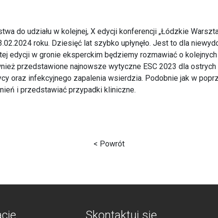
a do udziału w kolejnej, X edycji konferencji „Łódzkie Warszt
.02.2024 roku. Dziesięć lat szybko upłynęło. Jest to dla niewy
j edycji w gronie eksperckim będziemy rozmawiać o kolejnych n
ównież przedstawione najnowsze wytyczne ESC 2023 dla ostryc
zycy oraz infekcyjnego zapalenia wsierdzia. Podobnie jak w pop
ień i przedstawiać przypadki kliniczne.
< Powrót
acje
Skontaktuj się