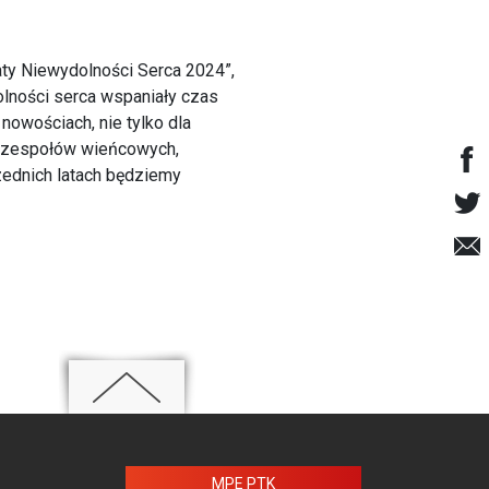
aty Niewydolności Serca 2024”,
dolności serca wspaniały czas
owościach, nie tylko dla
h zespołów wieńcowych,
rzednich latach będziemy
MPE PTK