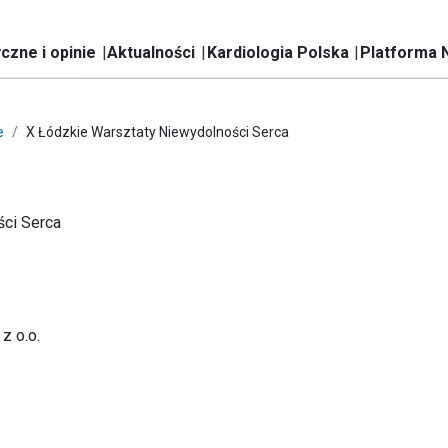
czne i opinie
Aktualności
Kardiologia Polska
Platforma 
e
X Łódzkie Warsztaty Niewydolności Serca
ści Serca
z o.o.