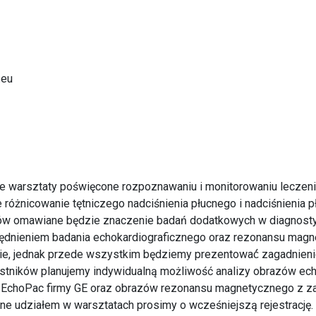
.eu
e warsztaty poświęcone rozpoznawaniu i monitorowaniu leczeni
różnicowanie tętniczego nadciśnienia płucnego i nadciśnienia 
w omawiane będzie znaczenie badań dodatkowych w diagnostyc
dnieniem badania echokardiograficznego oraz rezonansu magne
e, jednak przede wszystkim będziemy prezentować́ zagadnieni
estników planujemy indywidualną możliwość analizy obrazów ech
h EchoPac firmy GE oraz obrazów rezonansu magnetycznego z
e udziałem w warsztatach prosimy o wcześniejszą rejestrację.