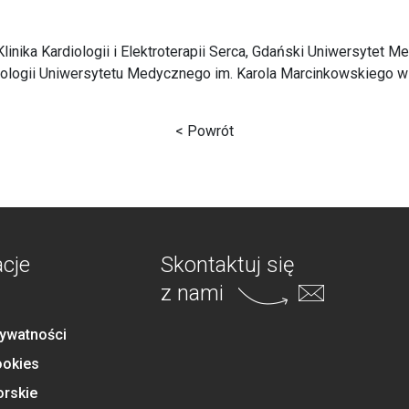
linika Kardiologii i Elektroterapii Serca, Gdański Uniwersytet 
diologii Uniwersytetu Medycznego im. Karola Marcinkowskiego 
< Powrót
acje
Skontaktuj się
z nami
rywatności
ookies
orskie