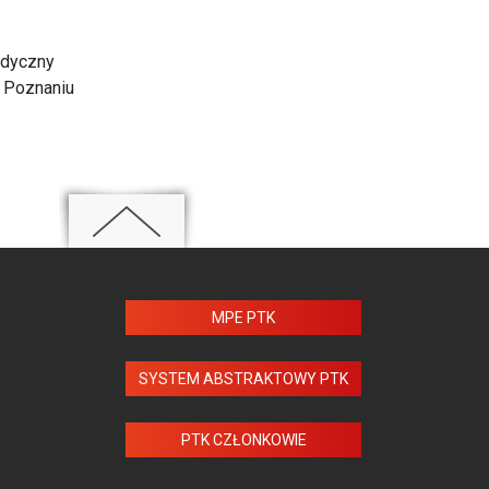
Medyczny
w Poznaniu
MPE PTK
SYSTEM ABSTRAKTOWY PTK
PTK CZŁONKOWIE