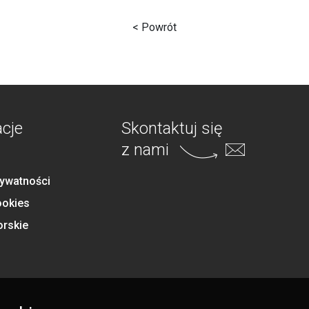
< Powrót
acje
Skontaktuj się
z nami
rywatności
ookies
orskie