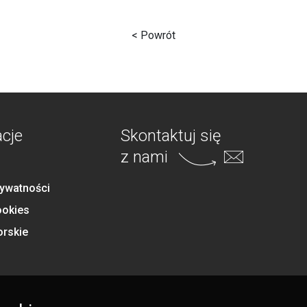
< Powrót
acje
Skontaktuj się
z nami
rywatności
ookies
orskie