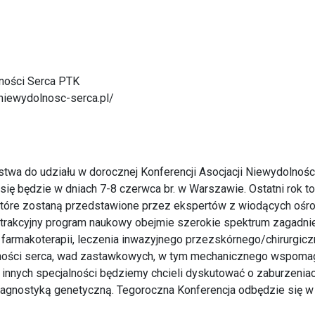
ności Serca PTK
.niewydolnosc-serca.pl/
wa do udziału w dorocznej Konferencji Asocjacji Niewydolnoś
się będzie w dniach 7-8 czerwca br. w Warszawie. Ostatni rok 
które zostaną przedstawione przez ekspertów z wiodących ośrod
 Atrakcyjny program naukowy obejmie szerokie spektrum zagadnie
 farmakoterapii, leczenia inwazyjnego przezskórnego/chirurgiczn
ności serca, wad zastawkowych, w tym mechanicznego wspomagan
 innych specjalności będziemy chcieli dyskutować o zaburzenia
diagnostyką genetyczną. Tegoroczna Konferencja odbędzie się w