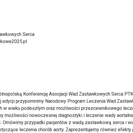
tawkowych Serca
wkowe2025.pl
ólnopolską Konferencję Asocjacji Wad Zastawkowych Serca PTK,
nej edycji przypomnimy Narodowy Program Leczenia Wad Zast
h w wieku podeszłym oraz możliwości przezcewnikowego lecz
y możliwości nowoczesnej diagnostyki i leczenie wady aortalne
 2025. Omówimy przypadki pacjentów z wadą zastawkową serca i 
yczące leczenia chorób aorty. Zaprezentujemy również efekty p