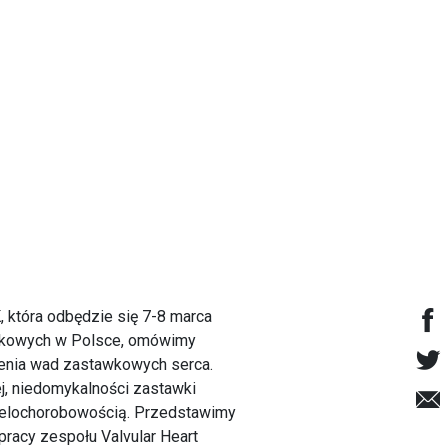
 która odbędzie się 7-8 marca
awkowych w Polsce, omówimy
enia wad zastawkowych serca.
j, niedomykalności zastawki
wielochorobowością. Przedstawimy
racy zespołu Valvular Heart