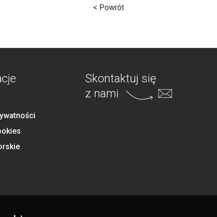
< Powrót
acje
Skontaktuj się
z nami
rywatności
ookies
orskie