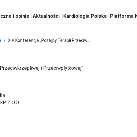
czne i opinie
Aktualności
Kardiologia Polska
Platforma 
e
XIV Konferencja „Postępy Terapii Przeciw...
 Przeciwkrzepliwej i Przeciwpłytkowej”
ska
. Z O.O.