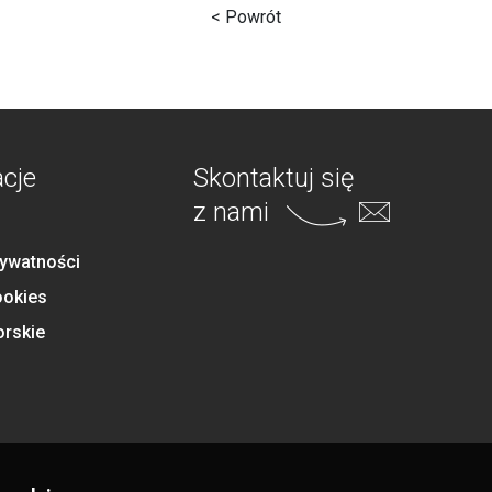
< Powrót
acje
Skontaktuj się
z nami
rywatności
ookies
orskie