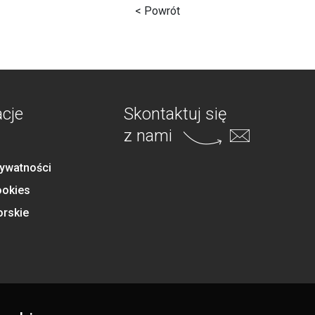
< Powrót
acje
Skontaktuj się
z nami
rywatności
ookies
orskie