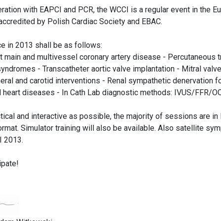
eration with EAPCI and PCR, the WCCI is a regular event in the E
 accredited by Polish Cardiac Society and EBAC.
e in 2013 shall be as follows:
t main and multivessel coronary artery disease - Percutaneous t
yndromes - Transcatheter aortic valve implantation - Mitral valv
pheral and carotid interventions - Renal sympathetic denervation f
al heart diseases - In Cath Lab diagnostic methods: IVUS/FFR/OC
cal and interactive as possible, the majority of sessions are i
mat. Simulator training will also be available. Also satellite sym
I 2013.
ipate!