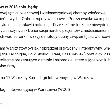
w w 2013 roku będą:
ewej tętnicu wieńcowej i wielonaczyniowej choroby wieńcowej - Z
wieńcowych - Ostre zespoły wieńcowe - Przezcewnikowa implanta
kalności zastawki mitralnej - Przezskórne leczenie niewydoln
ych i szyjnych - Denerwacja nerek u pacjentów z nadciśnieniem
nych wad serca - Inwazyjne metody oceny zwężeń tętnic wieńcow
m Warsztatów był jak najbradziej praktyczny i interaktywny, wi
 the Technique, How Should I Treat, Case Review) oraz o ćwicze
itarne prezentujące ostatnie i najbardziej interesujące wyniki 
ne firmy.
a 17 Warsztay Kardiologii Interwencyjnej w Warszawie!
logii Interwencyjnej w Warszawie (WCCI).