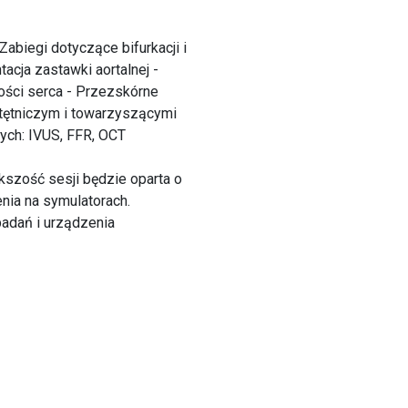
abiegi dotyczące bifurkacji i
cja zastawki aortalnej -
ości serca - Przezskórne
 tętniczym i towarzyszącymi
ych: IVUS, FFR, OCT
ększość sesji będzie oparta o
nia na symulatorach.
badań i urządzenia