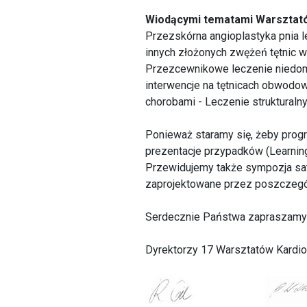
Wiodącymi tematami Warsztató
Przezskórna angioplastyka pnia l
innych złożonych zwężeń tętnic 
Przezcewnikowe leczenie niedomy
interwencje na tętnicach obwodow
chorobami - Leczenie struktural
Ponieważ staramy się, żeby progra
prezentacje przypadków (Learning
Przewidujemy także sympozja satel
zaprojektowane przez poszczegól
Serdecznie Państwa zapraszamy n
Dyrektorzy 17 Warsztatów Kardio