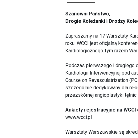
Szanowni Państwo,
Drogie Koleżanki i Drodzy Kole
Zapraszamy na 17 Warsztaty Kardi
roku. WCCI jest oficjalną konfer
Kardiologicznego.Tym razem Wars
Podczas pierwszego i drugiego 
Kardiologii Interwencyjnej pod au
Course on Revasculatrization (P
szczególnie dedykowany dla młody
przezskórnej angioplastyki tętni
Ankiety rejestracyjne na WCCI 
www.wcci.pl
Warsztaty Warszawskie są akred