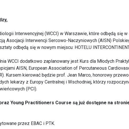
dzy,
ologii Interwencyjnej (WCCI) w Warszawie, które odbędą się w 
encją Asocjacji Interwencji Sercowo-Naczyniowych (AISN) Polsk
ztaty odbędą się w nowym miejscu: HOTELU INTERCONTINENTAL p
dnia WCCI dodatkowo zaplanowany jest Kurs dla Młodych Prakt
spicjami AISN, European Association of Percutaneous Cardiovascu
CR). Kursem kierować będzie prof. Jean Marco, honorowy przewo
ch lekarzy z Europy Centralnej i Wschodniej, którzy rozpoczyn
c wieńcowych (PCI).
oraz Young Practitioners Course są już dostępne na stroni
ytowane przez EBAC i PTK.