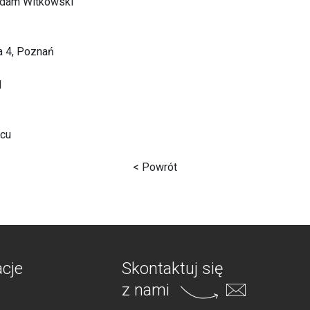
dam Witkowski
a 4, Poznań
l
scu
< Powrót
acje
Skontaktuj się
z nami