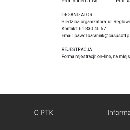
Prof. Robert J. Gil Prof. A
ORGANIZATOR
Siedziba organizatora: ul. Reglow
Kontakt: 61 830 40 67
Email:
pawel.baraniak@casusbtl.p
REJESTRACJA
Forma rejestracji:
on-line
, na miej
O PTK
Inform