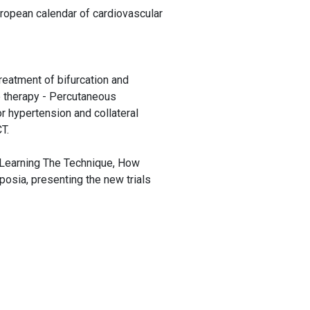
uropean calendar of cardiovascular
reatment of bifurcation and
e therapy - Percutaneous
or hypertension and collateral
T.
n Learning The Technique, How
posia, presenting the new trials