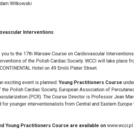
dam Witkowski
ovascular Interventions
e you to the 17th Warsaw Course on Cardiovascular Interventions 
rventions of the Polish Cardiac Society. WCCI will take place fr
ONTINENTAL Hotel on 49 Emilii Plater Street.
n exciting event is planned:
Young Practitioners Course
under
f the Polish Cardiac Society, European Association of Percutane
scularization (PCR). The Course Director is Professor Jean Mar
 for younger interventionalists from Central and Eastern Europe wh
d Young Practitioners Course are available on
www.wcci.pl