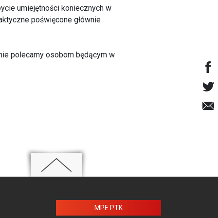
ycie umiejętności koniecznych w
ydaktyczne poświęcone głównie
gólnie polecamy osobom będącym w
MPE PTK