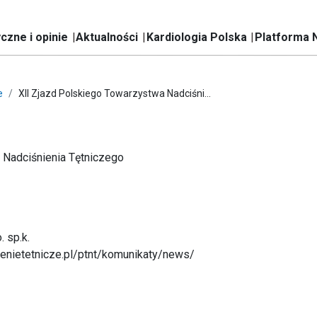
czne i opinie
Aktualności
Kardiologia Polska
Platforma 
e
XII Zjazd Polskiego Towarzystwa Nadciśni...
 Nadciśnienia Tętniczego
. sp.k.
ienietetnicze.pl/ptnt/komunikaty/news/