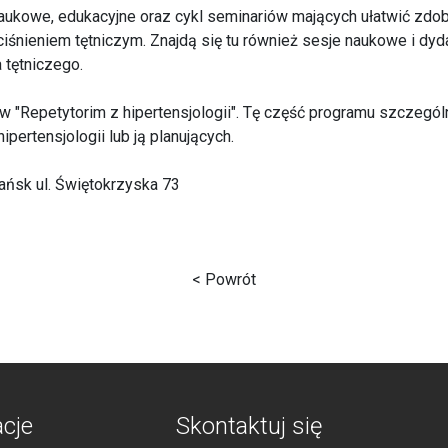
aukowe, edukacyjne oraz cykl seminariów mających ułatwić zdob
iśnieniem tętniczym. Znajdą się tu również sesje naukowe i d
 tętniczego.
w "Repetytorim z hipertensjologii". Tę część programu szcze
ipertensjologii lub ją planujących.
ańsk ul. Świętokrzyska 73
< Powrót
acje
Skontaktuj się