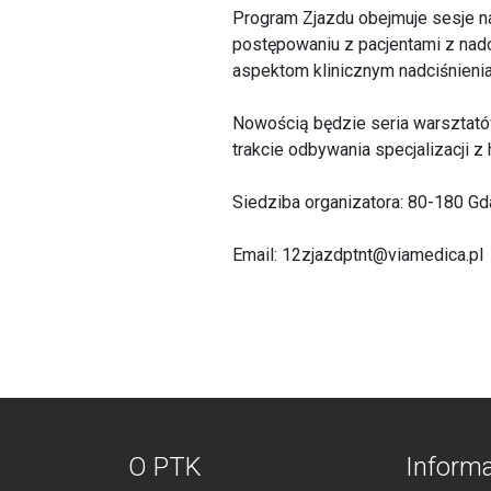
Program Zjazdu obejmuje sesje n
postępowaniu z pacjentami z nadc
aspektom klinicznym nadciśnienia
Nowością będzie seria warsztató
trakcie odbywania specjalizacji z h
Siedziba organizatora: 80-180 Gd
Email: 12zjazdptnt@viamedica.pl
O PTK
Inform