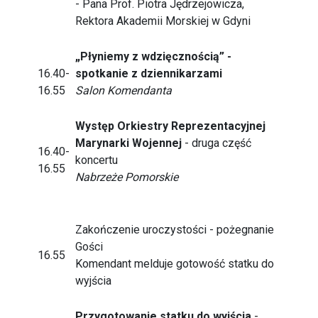
- Pana Prof. Piotra Jędrzejowicza,
Rektora Akademii Morskiej w Gdyni
„Płyniemy z wdzięcznością” -
16.40-
spotkanie z dziennikarzami
16.55
Salon Komendanta
Występ Orkiestry Reprezentacyjnej
Marynarki Wojennej
- druga część
16.40-
koncertu
16.55
Nabrzeże Pomorskie
Zakończenie uroczystości - pożegnanie
Gości
16.55
Komendant melduje gotowość statku do
wyjścia
Przygotowanie statku do wyjścia
-