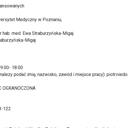
awansowanych
niwersytet Medyczny w Poznaniu,
r hab. med. Ewa Straburzyńska-Migaj
raburzyńska-Migaj
 9.00- 18.00
(należy podać imię, nazwisko, zawód i miejsce pracy): piotr.ni
SC OGRANOCZONA
03-122