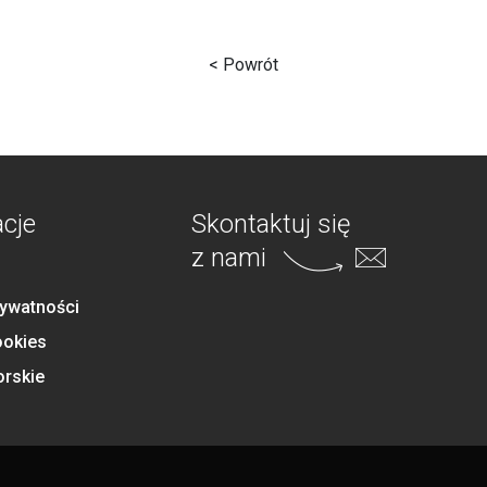
< Powrót
acje
Skontaktuj się
z nami
rywatności
ookies
orskie