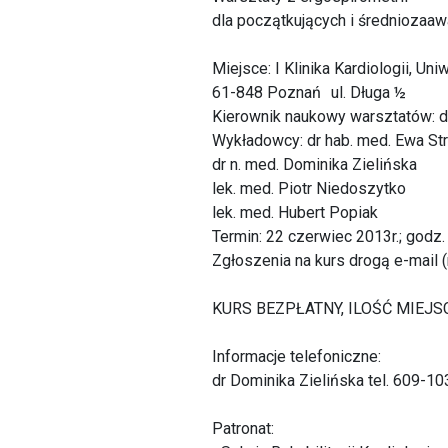
dla początkujących i średnioza
Miejsce: I Klinika Kardiologii, U
61-848 Poznań ul. Długa ½
Kierownik naukowy warsztatów: d
Wykładowcy: dr hab. med. Ewa St
dr n. med. Dominika Zielińska
lek. med. Piotr Niedoszytko
lek. med. Hubert Popiak
Termin: 22 czerwiec 2013r.; godz.
Zgłoszenia na kurs drogą e-mail 
KURS BEZPŁATNY, ILOŚĆ MIEJ
Informacje telefoniczne:
dr Dominika Zielińska tel. 609-1
Patronat: