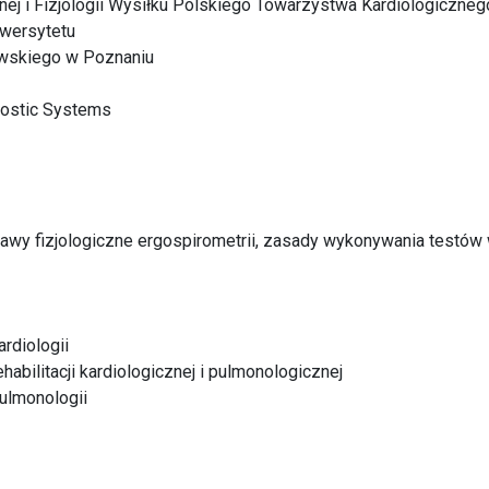
cznej i Fizjologii Wysiłku Polskiego Towarzystwa Kardiologiczneg
niwersytetu
wskiego w Poznaniu
ostic Systems
awy fizjologiczne ergospirometrii, zasady wykonywania testów
rdiologii
habilitacji kardiologicznej i pulmonologicznej
ulmonologii