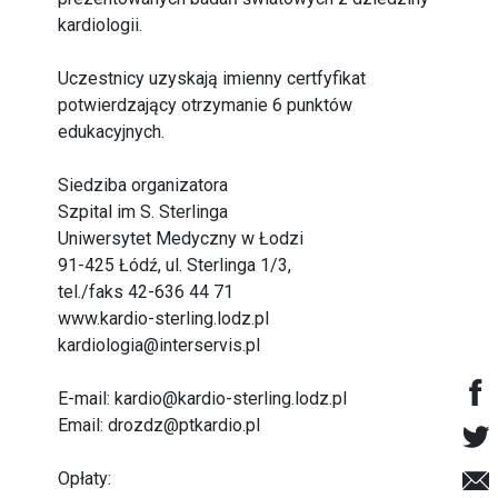
kardiologii.
Uczestnicy uzyskają imienny certfyfikat
potwierdzający otrzymanie 6 punktów
edukacyjnych.
Siedziba organizatora
Szpital im S. Sterlinga
Uniwersytet Medyczny w Łodzi
91-425 Łódź, ul. Sterlinga 1/3,
tel./faks 42-636 44 71
www.kardio-sterling.lodz.pl
kardiologia@interservis.pl
E-mail: kardio@kardio-sterling.lodz.pl
Email: drozdz@ptkardio.pl
Opłaty: