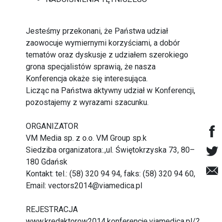
Jesteśmy przekonani, że Państwa udział
zaowocuje wymiernymi korzyściami, a dobór
tematów oraz dyskusje z udziałem szerokiego
grona specjalistów sprawią, że nasza
Konferencja okaże się interesująca.
Licząc na Państwa aktywny udział w Konferencji,
pozostajemy z wyrazami szacunku.
ORGANIZATOR
VM Media sp. z o.o. VM Group sp.k
Siedziba organizatora:.,ul. Świętokrzyska 73, 80–
180 Gdańsk
Kontakt: tel.: (58) 320 94 94, faks: (58) 320 94 60,
Email:
vectors2014@viamedica.pl
REJESTRACJA
www.kredaktorow2014.konferencje.viamedica.pl/?