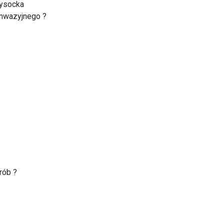
Wysocka
inwazyjnego ?
rób ?