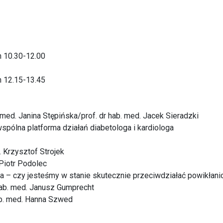
h 10.30-12.00
h 12.15-13.45
. med. Janina Stępińska/prof. dr hab. med. Jacek Sieradzki
spólna platforma działań diabetologa i kardiologa
. Krzysztof Strojek
 Piotr Podolec
zyca – czy jesteśmy w stanie skutecznie przeciwdziałać powikł
 hab. med. Janusz Gumprecht
hab. med. Hanna Szwed