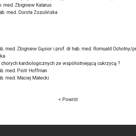
ab. med. Zbigniew Kalarus
 hab. med. Dorota Zozulińska
hab. med. Zbigniew Gąsior i prof. dr hab. med. Romuald Ochotny/pr
ska
 chorych kardiologicznych ze współistniejącą cukrzycą ?
ab. med. Piotr Hoffman
ab. med. Maciej Małecki
< Powrót