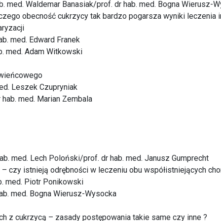
r hab. med. Waldemar Banasiak/prof. dr hab. med. Bogna Wierusz-
aczego obecność cukrzycy tak bardzo pogarsza wyniki leczenia 
ryzacji
 hab. med. Edward Franek
hab. med. Adam Witkowski
o-wieńcowego
med. Leszek Czupryniak
dr hab. med. Marian Zembala
 hab. med. Lech Poloński/prof. dr hab. med. Janusz Gumprecht
 – czy istnieją odrębności w leczeniu obu współistniejących cho
ab. med. Piotr Ponikowski
r hab. med. Bogna Wierusz-Wysocka
ych z cukrzycą – zasady postępowania takie same czy inne ?