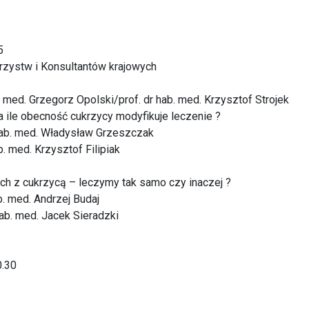
5
zystw i Konsultantów krajowych
b. med. Grzegorz Opolski/prof. dr hab. med. Krzysztof Strojek
a ile obecność cukrzycy modyfikuje leczenie ?
r hab. med. Władysław Grzeszczak
b. med. Krzysztof Filipiak
ch z cukrzycą – leczymy tak samo czy inaczej ?
ab. med. Andrzej Budaj
hab. med. Jacek Sieradzki
0.30