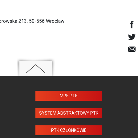
 Borowska 213, 50-556 Wrocław
MPE PTK
SYSTEM ABSTRAKTOWY PTK
PTK CZŁONKOWIE