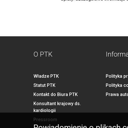
O PTK
Inform
Władze PTK
Polityka p
Statut PTK
Polityka c
Kontakt do Biura PTK
Prawa aut
Konsultant krajowy ds.
kardiologii
Pressroom
Powiadomienie o plikach c