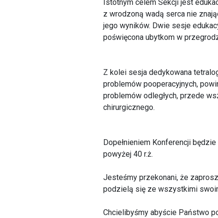
Istotnym celem Sekcji jest eduk
z wrodzoną wadą serca nie znając e
jego wyników. Dwie sesje edukac
poświęcona ubytkom w przegrodz
Z kolei sesja dedykowana tetralo
problemów pooperacyjnych, powinn
problemów odległych, przede wszy
chirurgicznego.
Dopełnieniem Konferencji będzie
powyżej 40 r.ż.
Jesteśmy przekonani, że zaprosz
podzielą się ze wszystkimi swoi
Chcielibyśmy abyście Państwo po