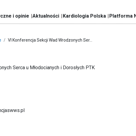
czne i opinie
Aktualności
Kardiologia Polska
Platforma 
e
VI Konferencja Sekcji Wad Wrodzonych Ser...
onych Serca u Młodocianych i Dorosłych PTK
ncjaswws.pl