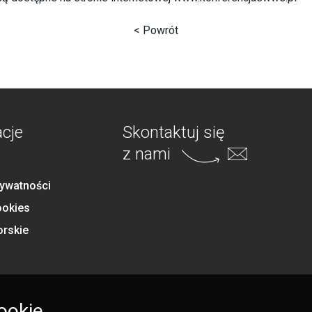
< Powrót
acje
Skontaktuj się
z nami
rywatności
ookies
orskie
ookie