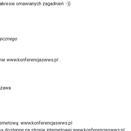
akresie omawianych zagadnień :-))
gicznego
onie
www.konferencjaswws.pl
.
szawa
ternetową:
www.konferencjaswws.pl
ą dostępne na stronie internetowej
www.konferencjaswws.pl