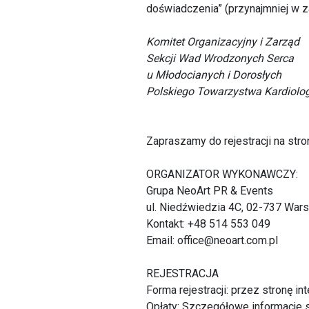
doświadczenia” (przynajmniej w z
Komitet Organizacyjny i Zarząd
Sekcji Wad Wrodzonych Serca
u Młodocianych i Dorosłych
Polskiego Towarzystwa Kardiolo
Zapraszamy do rejestracji na str
ORGANIZATOR WYKONAWCZY:
Grupa NeoArt PR & Events
ul. Niedźwiedzia 4C, 02-737 War
Kontakt: +48 514 553 049
Email: office@neoart.com.pl
REJESTRACJA
Forma rejestracji: przez stronę in
Opłaty: Szczegółowe informacje s