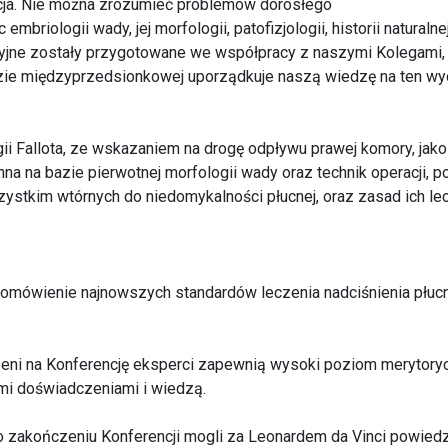
acja. Nie można zrozumieć problemów dorosłego
mbriologii wady, jej morfologii, patofizjologii, historii naturaln
yjne zostały przygotowane we współpracy z naszymi Kolegami, 
ie międzyprzedsionkowej uporządkuje naszą wiedzę na ten wyd
gii Fallota, ze wskazaniem na drogę odpływu prawej komory, jak
a na bazie pierwotnej morfologii wady oraz technik operacji, p
stkim wtórnych do niedomykalności płucnej, oraz zasad ich lec
 omówienie najnowszych standardów leczenia nadciśnienia płuc
eni na Konferencję eksperci zapewnią wysoki poziom merytoryc
mi doświadczeniami i wiedzą.
 zakończeniu Konferencji mogli za Leonardem da Vinci powiedz