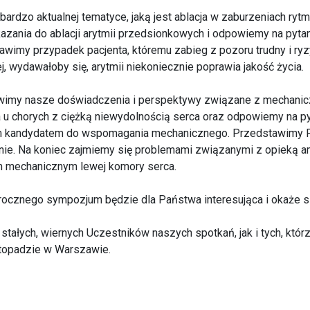
bardzo aktualnej tematyce, jaką jest ablacja w zaburzeniach ryt
ania do ablacji arytmii przedsionkowych i odpowiemy na pytani
wimy przypadek pacjenta, któremu zabieg z pozoru trudny i ry
j, wydawałoby się, arytmii niekoniecznie poprawia jakość życia.
awimy nasze doświadczenia i perspektywy związane z mechan
 chorych z ciężką niewydolnością serca oraz odpowiemy na pyt
ym kandydatem do wspomagania mechanicznego. Przedstawimy 
nie. Na koniec zajmiemy się problemami związanymi z opieką am
mechanicznym lewej komory serca.
rocznego sympozjum będzie dla Państwa interesująca i okaże s
ałych, wiernych Uczestników naszych spotkań, jak i tych, którzy
stopadzie w Warszawie.