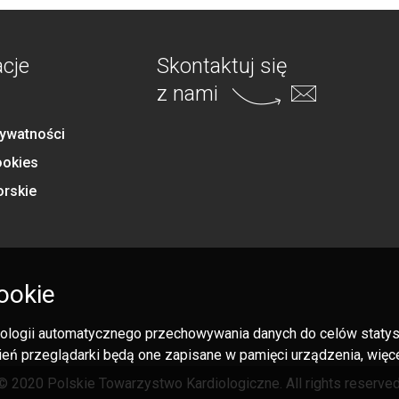
acje
Skontaktuj się
z nami
rywatności
ookies
orskie
ookie
hnologii automatycznego przechowywania danych do celów statysty
eń przeglądarki będą one zapisane w pamięci urządzenia, więcej
© 2020 Polskie Towarzystwo Kardiologiczne. All rights reserved