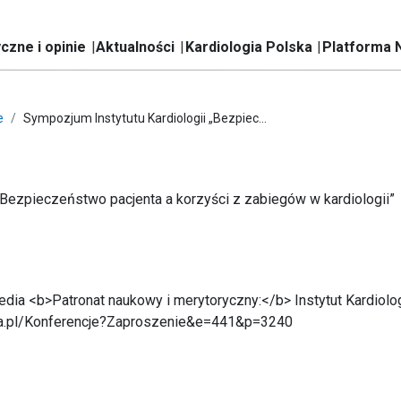
czne i opinie
Aktualności
Kardiologia Polska
Platforma 
e
Sympozjum Instytutu Kardiologii „Bezpiec...
„Bezpieczeństwo pacjenta a korzyści z zabiegów w kardiologii”
ia <b>Patronat naukowy i merytoryczny:</b> Instytut Kardiolo
ia.pl/Konferencje?Zaproszenie&e=441&p=3240