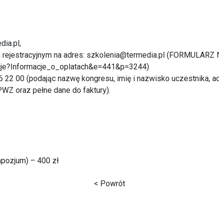
dia.pl,
em rejestracyjnym na adres: szkolenia@termedia.pl (FORMULAR
ncje?Informacje_o_oplatach&e=441&p=3244
)
56 22 00 (podając nazwę kongresu, imię i nazwisko uczestnika, 
NPWZ oraz pełne dane do faktury).
mpozjum) – 400 zł
< Powrót