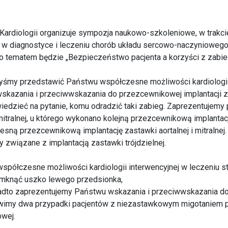
 Kardiologii organizuje sympozja naukowo-szkoleniowe, w trakci
w diagnostyce i leczeniu chorób układu sercowo-naczynioweg
o tematem będzie „Bezpieczeństwo pacjenta a korzyści z zabieg
ibyśmy przedstawić Państwu współczesne możliwości kardiologii
zania i przeciwwskazania do przezcewnikowej implantacji zasta
iedzieć na pytanie, komu odradzić taki zabieg. Zaprezentujemy
itralnej, u którego wykonano kolejną przezcewnikową implantację
ną przezcewnikową implantację zastawki aortalnej i mitralnej.
związane z implantacją zastawki trójdzielnej.
spółczesne możliwości kardiologii interwencyjnej w leczeniu st
amknąć uszko lewego przedsionka,
adto zaprezentujemy Państwu wskazania i przeciwwskazania do 
awimy dwa przypadki pacjentów z niezastawkowym migotaniem 
owej.