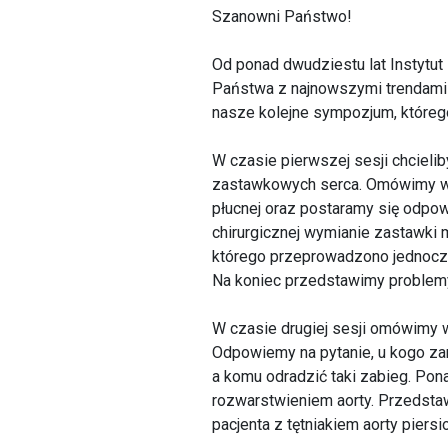
Szanowni Państwo!
Od ponad dwudziestu lat Instytut
Państwa z najnowszymi trendami 
nasze kolejne sympozjum, któreg
W czasie pierwszej sesji chciel
zastawkowych serca. Omówimy wska
płucnej oraz postaramy się odpow
chirurgicznej wymianie zastawki m
którego przeprowadzono jednoczes
Na koniec przedstawimy problemy 
W czasie drugiej sesji omówimy w
Odpowiemy na pytanie, u kogo z
a komu odradzić taki zabieg. Pon
rozwarstwieniem aorty. Przedst
pacjenta z tętniakiem aorty piersi