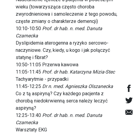
wieku (towarzysząca często choroba
zwyrodnieniowa i samoleczenie z tego powodu,
częste zmiany o charakterze demencji)
10:10-10:50
Prof. dr hab. n. med. Danuta
Czarnecka
Dyslipidemia aterogenna a ryzyko sercowo-
naczyniowe. Czy, kiedy, u kogo i jak połączyć
statynę i fibrat?
10:50-11:05 Przerwa kawowa
11:05-11:45
Prof. dr hab. Katarzyna Mizia-Stec
Tachyarytmie - przypadki
11:45-12:25
Dr n. med. Agnieszka Olszanecka
Co z tą aspiryną? Czy każdego pacjenta z
chorobą niedokrwienną serca należy leczyć
aspiryną?
12:25-13:40
Prof. dr hab. n. med. Danuta
Czarnecka
Warsztaty EKG