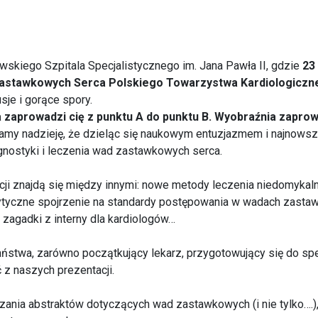
skiego Szpitala Specjalistycznego im. Jana Pawła II, gdzie
23
Zastawkowych Serca Polskiego Towarzystwa Kardiologiczn
je i gorące spory.
 zaprowadzi cię z punktu A do punktu B. Wyobraźnia zaprow
Mamy nadzieję, że dzieląc się naukowym entuzjazmem i najnow
gnostyki i leczenia wad zastawkowych serca.
ji znajdą się między innymi: nowe metody leczenia niedomykalnoś
ytyczne spojrzenie na standardy postępowania w wadach zasta
zagadki z interny dla kardiologów…
stwa, zarówno początkujący lekarz, przygotowujący się do spec
 z naszych prezentacji.
ania abstraktów dotyczących wad zastawkowych (i nie tylko….)