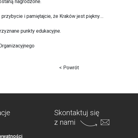
zostaną nagrodzone.
rzybycie i pamiętajcie, że Kraków jest piękny….
przyznane punkty edukacyjne.
Organizacyjnego
< Powrót
acje
Skontaktuj się
z nami
rywatności