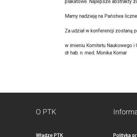
plakatowe. Najlepsze abstrakty 
Mamy nadzieję na Państwa liczne p
Za udział w konferencji zostaną 
w imieniu Komitetu Naukowego i 
dr hab. n. med. Monika Komar
O PTK
Inform
Władze PTK
Polityka p