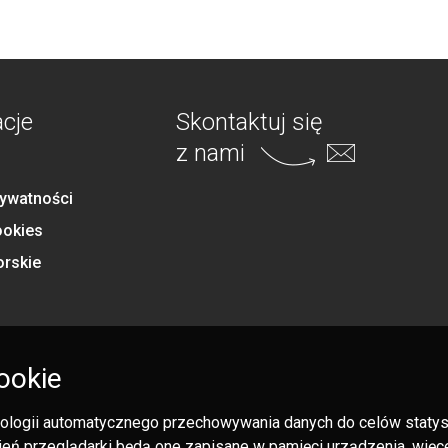
acje
Skontaktuj się
z nami
rywatności
ookies
orskie
ookie
hnologii automatycznego przechowywania danych do celów statysty
eń przeglądarki będą one zapisane w pamięci urządzenia, więcej