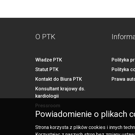
O PTK
Inform
Władze PTK
Polityka p
Statut PTK
Polityka c
Kontakt do Biura PTK
Prawa aut
Konsultant krajowy ds.
kardiologii
Pressroom
Powiadomienie o plikach c
Strona korzysta z plików cookies i innych tec
Korzystając z naszych stron bez zmiany ustawi