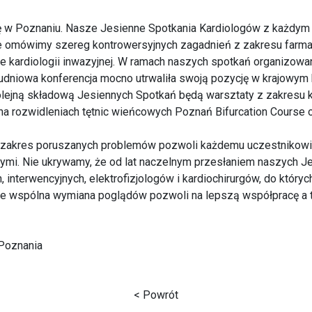
ię w Poznaniu. Nasze Jesienne Spotkania Kardiologów z każdym
 omówimy szereg kontrowersyjnych zagadnień z zakresu farmako
e kardiologii inwazyjnej. W ramach naszych spotkań organizowa
dniowa konferencja mocno utrwaliła swoją pozycję w krajowym
Kolejną składową Jesiennych Spotkań będą warsztaty z zakresu ka
a rozwidleniach tętnic wieńcowych Poznań Bifurcation Course 
 zakres poruszanych problemów pozwoli każdemu uczestnikowi 
wymi. Nie ukrywamy, że od lat naczelnym przesłaniem naszych 
, interwencyjnych, elektrofizjologów i kardiochirurgów, do który
że wspólna wymiana poglądów pozwoli na lepszą współpracę a
Poznania
< Powrót