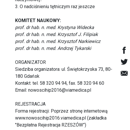
3. O nadciśnieniu tętniczym raz jeszcze
KOMITET NAUKOWY:
prof. dr hab. n. med. Krystyna Widecka
prof. dr hab. n. med. Krzysztof J. Filipiak
prof. dr hab. n. med. Krzysztof Narkiewicz
prof. dr hab. n. med. Andrzej Tykarski
ORGANIZATOR
Siedziba organizatora: ul. Świętokrzyska 73, 80-
180 Gdańsk
Kontakt: tel. 58 320 94 94, fax. 58 320 94 60
Email:
nowoscihip2016@viamedica.pl
REJESTRACJA
Forma rejestracji: Poprzez stronę internetową
www.nowoscihip2016.viamedica.pl
(zakładka
"Bezpłatna Rejestracja RZESZÓW”)