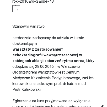
rok=2016&ro=2&spe=48
Szanowni Państwo,
serdecznie zachęcamy do udziału w kursie
doskonalącym
Warsztaty z zastosowaniem
echokardiografii wewnątrzsercowej w
zabiegach ablacji zaburzeń rytmu serca
, który
odbędzie się 28.06.2016 r. w Warszawie.
Organizatorem warsztatów jest Centrum
Medyczne Kształcenia Podyplomowego, zaś ich
kierownikiem naukowym prof. dr hab. n. med.
Piotr Kułakowski.
Zgłoszenia na kurs przyjmowane są wyłącznie
poprzez elektroniczny formularz zgłoszenia na