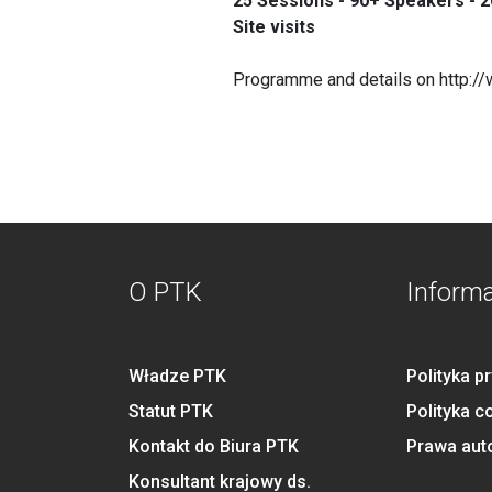
25 Sessions - 90+ Speakers - 
Site visits
Programme and details on
http:/
O PTK
Inform
Władze PTK
Polityka p
Statut PTK
Polityka c
Kontakt do Biura PTK
Prawa aut
Konsultant krajowy ds.