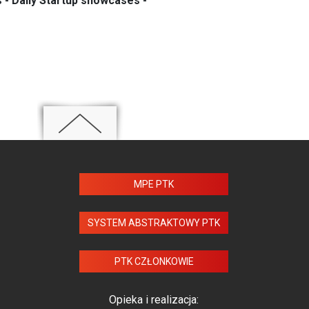
 - Daily Startup showcases -
MPE PTK
SYSTEM ABSTRAKTOWY PTK
PTK CZŁONKOWIE
Opieka i realizacja: