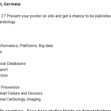
in, Germany
E 27 Present your poster on site and get a chance to be publishe
rdiology.
nformatics, Platforms, Big data
ns
dical Databases
pport
ction
d Prevention
eart Failure and Devices
onal Cardiology, Imaging