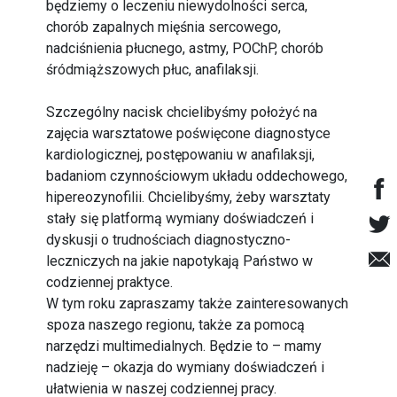
będziemy o leczeniu niewydolności serca,
chorób zapalnych mięśnia sercowego,
nadciśnienia płucnego, astmy, POChP, chorób
śródmiąższowych płuc, anafilaksji.
Szczególny nacisk chcielibyśmy położyć na
zajęcia warsztatowe poświęcone diagnostyce
kardiologicznej, postępowaniu w anafilaksji,
badaniom czynnościowym układu oddechowego,
hipereozynofilii. Chcielibyśmy, żeby warsztaty
stały się platformą wymiany doświadczeń i
dyskusji o trudnościach diagnostyczno-
leczniczych na jakie napotykają Państwo w
codziennej praktyce.
W tym roku zapraszamy także zainteresowanych
spoza naszego regionu, także za pomocą
narzędzi multimedialnych. Będzie to – mamy
nadzieję – okazja do wymiany doświadczeń i
ułatwienia w naszej codziennej pracy.