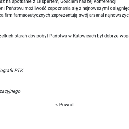
az na spotkanie z Ekspertem, Gościem naszej Konferencji
ni Państwu możliwość zapoznania się z najnowszymi osiągnięc
iska firm farmaceutycznych zaprezentują swój arsenał najnowsz
zelkich starań aby pobyt Państwa w Katowicach był dobrze wsp
ografii PTK
zacyjnego
< Powrót