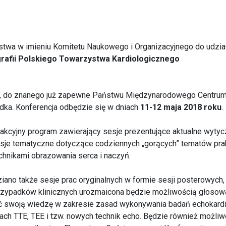
twa w imieniu Komitetu Naukowego i Organizacyjnego do udzia
grafii Polskiego Towarzystwa Kardiologicznego
, do znanego już zapewne Państwu Międzynarodowego Centru
ka. Konferencja odbędzie się w dniach
11-12 maja 2018 roku
.
akcyjny program zawierający sesje prezentujące aktualne wyty
esje tematyczne dotyczące codziennych „gorących” tematów pra
chnikami obrazowania serca i naczyń.
iano także sesje prac oryginalnych w formie sesji posterowych
rzypadków klinicznych urozmaicona będzie możliwością głosow
ć swoją wiedzę w zakresie zasad wykonywania badań echokardi
ch TTE, TEE i tzw. nowych technik echo. Będzie również możliw