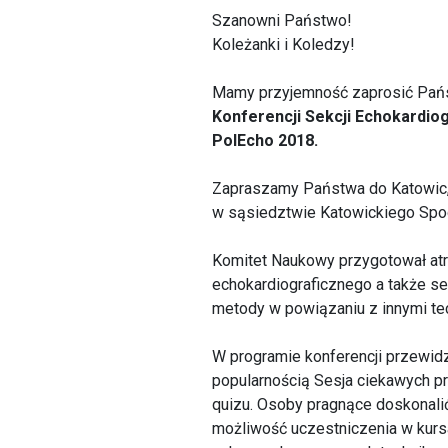
Szanowni Państwo!
Koleżanki i Koledzy!
Mamy przyjemność zaprosić Pańs
Konferencji Sekcji Echokardio
PolEcho 2018.
Zapraszamy Państwa do Katowic
w sąsiedztwie Katowickiego Spod
Komitet Naukowy przygotował atr
echokardiograficznego a także s
metody w powiązaniu z innymi te
W programie konferencji przewidz
popularnością Sesja ciekawych p
quizu. Osoby pragnące doskonali
możliwość uczestniczenia w kursa