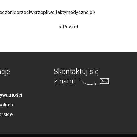
/leczenieprzeciwkrzepliwe.faktymedyczne.pl/
< Powrót
acje
Skontaktuj się
z nami
rywatności
ookies
orskie