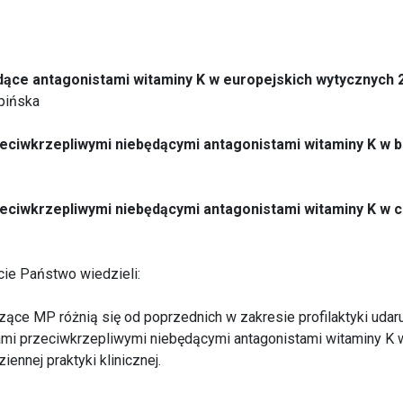
dące antagonistami witaminy K w europejskich wytycznych 
ępińska
eciwkrzepliwymi niebędącymi antagonistami witaminy K w b
eciwkrzepliwymi niebędącymi antagonistami witaminy K w c
cie Państwo wiedzieli:
ce MP różnią się od poprzednich w zakresie profilaktyki udar
kami przeciwkrzepliwymi niebędącymi antagonistami witaminy K w
iennej praktyki klinicznej.