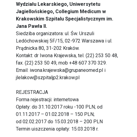
Wydziału Lekarskiego, Uniwersytetu
Jagiellońskiego, Collegium Medicum w
Krakowskim Szpitalu Specjalistycznym im.
Jana Pawła II.
Siedziba organizatora: ul. Św. Urszuli
Ledóchowskiej 5F/15, 02-972 Warszawa i ul.
Prądnicka 80, 31-202 Kraków.
Kontakt: dr Iwona Krajewska, tel. (22) 253 50 48,
fax. (22) 253 50 49, mob +48 607 370 329.
Email: iwona.krajewska@grupaneomed.pl i
jlelakow@szpitaljp2.krakow.pl
REJESTRACJA
Forma rejestracji: internetowa
Opłaty: do 31.10.2017 roku -100 PLN; od
01.11.2017 – 01.02.2018 – 150 PLN;
od 02.02.2017 do 15.03.2018 – 200 PLN
Termin uiszczenia opłaty: 15.03.2018 r.