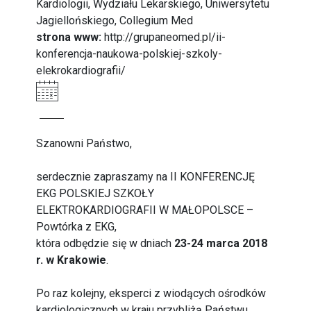
Kardiologii, Wydziału Lekarskiego, Uniwersytetu
Jagiellońskiego, Collegium Med
strona www:
http://grupaneomed.pl/ii-
konferencja-naukowa-polskiej-szkoly-
elekrokardiografii/
Szanowni Państwo,
serdecznie zapraszamy na II KONFERENCJĘ
EKG POLSKIEJ SZKOŁY
ELEKTROKARDIOGRAFII W MAŁOPOLSCE –
Powtórka z EKG,
która odbędzie się w dniach
23-24 marca 2018
r. w Krakowie
.
Po raz kolejny, eksperci z wiodących ośrodków
kardiologicznych w kraju przybliżą Państwu