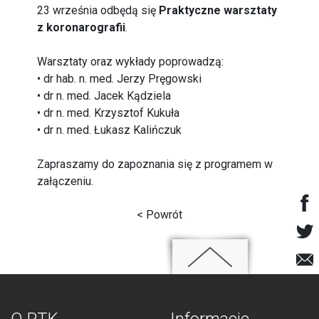
23 września odbędą się
Praktyczne warsztaty
z koronarografii
.
Warsztaty oraz wykłady poprowadzą:
• dr hab. n. med. Jerzy Pręgowski
• dr n. med. Jacek Kądziela
• dr n. med. Krzysztof Kukuła
• dr n. med. Łukasz Kalińczuk
Zapraszamy do zapoznania się z programem w
załączeniu.
< Powrót