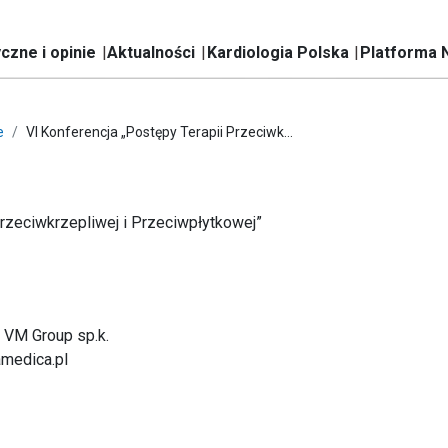
czne i opinie
Aktualności
Kardiologia Polska
Platforma 
e
VI Konferencja „Postępy Terapii Przeciwk...
Przeciwkrzepliwej i Przeciwpłytkowej”
 VM Group sp.k.
amedica.pl