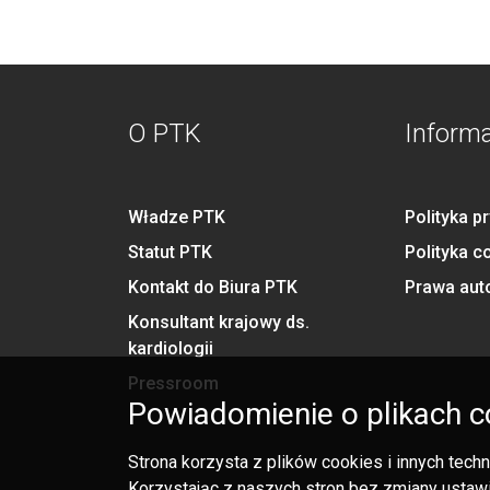
O PTK
Inform
Władze PTK
Polityka p
Statut PTK
Polityka c
Kontakt do Biura PTK
Prawa aut
Konsultant krajowy ds.
kardiologii
Pressroom
Powiadomienie o plikach c
Strona korzysta z plików cookies i innych tec
Korzystając z naszych stron bez zmiany ustawi