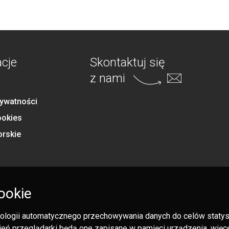
acje
Skontaktuj się
z nami
rywatności
ookies
orskie
ookie
hnologii automatycznego przechowywania danych do celów statysty
eń przeglądarki będą one zapisane w pamięci urządzenia, więcej