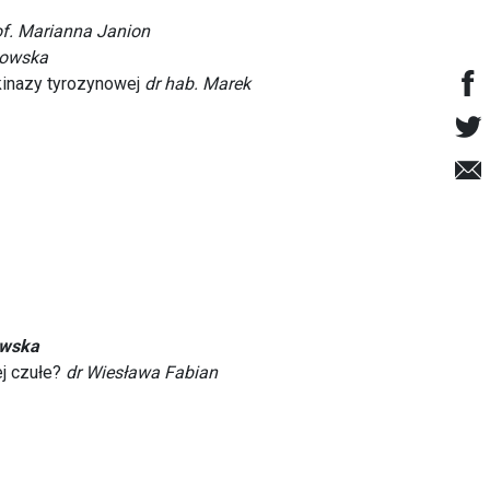
of. Marianna Janion
kowska
 kinazy tyrozynowej
dr hab. Marek
owska
j czułe?
dr Wiesława Fabian