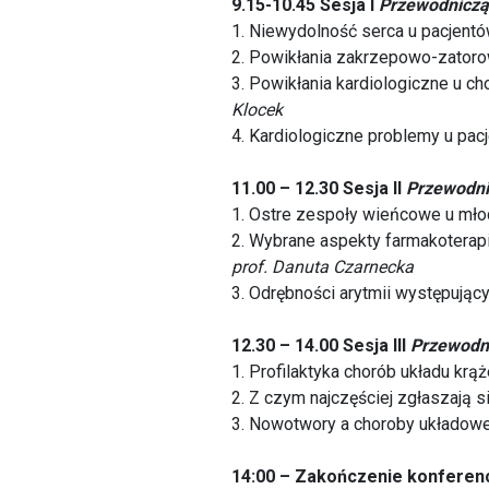
9.15-10.45 Sesja I
Przewodnicząc
1. Niewydolność serca u pacjent
2. Powikłania zakrzepowo-zatoro
3. Powikłania kardiologiczne u c
Klocek
4. Kardiologiczne problemy u pac
11.00 – 12.30 Sesja II
Przewodni
1. Ostre zespoły wieńcowe u mło
2. Wybrane aspekty farmakoterapi
prof. Danuta Czarnecka
3. Odrębności arytmii występując
12.30 – 14.00 Sesja III
Przewodni
1. Profilaktyka chorób układu krą
2. Z czym najczęściej zgłaszają 
3. Nowotwory a choroby układowe
14:00 – Zakończenie konferenc