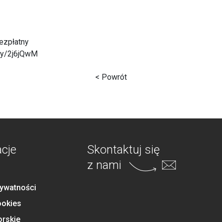
bezpłatny
t.ly/2j6jQwM
< Powrót
acje
Skontaktuj się
z nami
rywatności
ookies
orskie