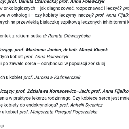
y: prof. Danuta Czarnecka; prof. Anna Polewczyk
ów onkologicznych – jak diagnozować, rozpoznawać i leczyć?
pr
we w onkologii – czy kobiety leczymy inaczej?
prof. Anna Fijał
horych na przewlekłą białaczkę szpikową leczonych inhibitorami
jentek z rakiem sutka
dr Renata Główczyńska
czący: prof. Marianna Janion; dr hab. Marek Klocek
dych kobiet
prof. Anna Polewczyk
i po zawale serca – odrębności w populacji żeńskiej
ych u kobiet
prof. Jarosław Kaźmierczak
czący: prof. Zdzisława Kornacewicz–Jach; prof. Anna Fijałk
żenia w praktyce lekarza rodzinnego. Czy kobiece serce jest mnie
się kobiety do endokrynologa?
prof. Anhelli Syrenicz
 u kobiet
prof. Małgorzata Peregud-Pogorzelska
ji