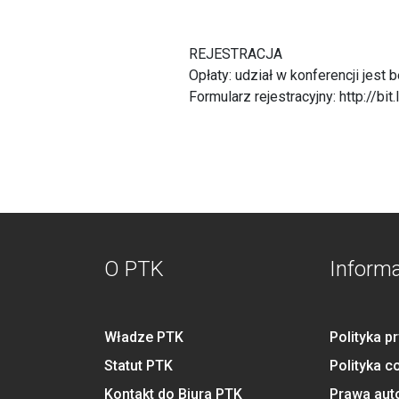
REJESTRACJA
Opłaty: udział w konferencji jest 
Formularz rejestracyjny:
http://bi
O PTK
Inform
Władze PTK
Polityka p
Statut PTK
Polityka c
Kontakt do Biura PTK
Prawa aut