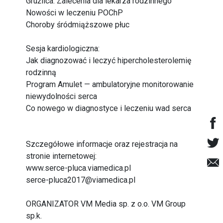
Gruźlica. Zalecenia dla lekarza rodzinnego
Nowości w leczeniu POChP
Choroby śródmiąższowe płuc
Sesja kardiologiczna:
Jak diagnozować i leczyć hipercholesterolemię
rodzinną
Program Amulet — ambulatoryjne monitorowanie
niewydolności serca
Co nowego w diagnostyce i leczeniu wad serca
Szczegółowe informacje oraz rejestracja na
stronie internetowej:
www.serce-pluca.viamedica.pl
serce-pluca2017@viamedica.pl
ORGANIZATOR VM Media sp. z o.o. VM Group
sp.k.