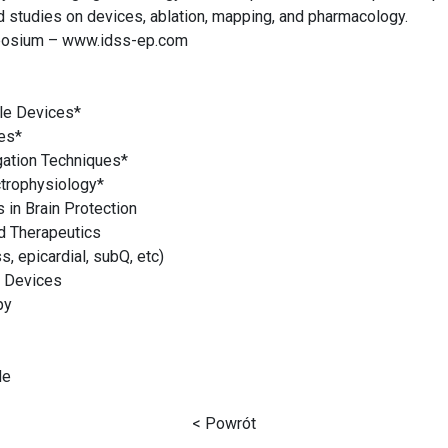
d studies on devices, ablation, mapping, and pharmacology.
mposium – www.idss-ep.com
ble Devices*
ues*
gation Techniques*
ctrophysiology*
 in Brain Protection
d Therapeutics
, epicardial, subQ, etc)
d Devices
py
de
< Powrót