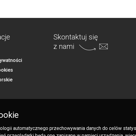
acje
Skontaktuj się
z nami
rywatności
ookies
orskie
ookie
hnologii automatycznego przechowywania danych do celów statysty
eń przeglądarki będą one zapisane w pamięci urządzenia, więcej