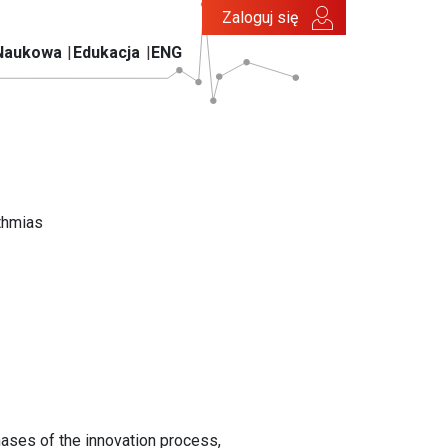
Zaloguj się
Naukowa
Edukacja
ENG
thmias
hases of the innovation process,