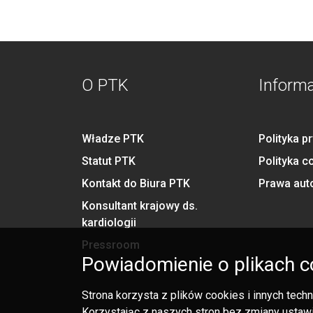
O PTK
Inform
Władze PTK
Polityka p
Statut PTK
Polityka c
Kontakt do Biura PTK
Prawa aut
Konsultant krajowy ds.
kardiologii
Pressroom
Powiadomienie o plikach c
Strona korzysta z plików cookies i innych tec
Korzystając z naszych stron bez zmiany ustawi