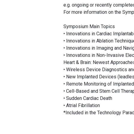
e.g. ongoing or recently complete
For more information on the Sy
Symposium Main Topics
• Innovations in Cardiac Implanta
• Innovations in Ablation Techniq
• Innovations in Imaging and Navi
• Innovations in Non-Invasive Ele
Heart & Brain: Newest Approaches
• Wireless Device Diagnostics an
• New Implanted Devices (leadless
• Remote Monitoring of Implante
• Cell-Based and Stem Cell Thera
• Sudden Cardiac Death
• Atrial Fibrillation
*Included in the Technology Para