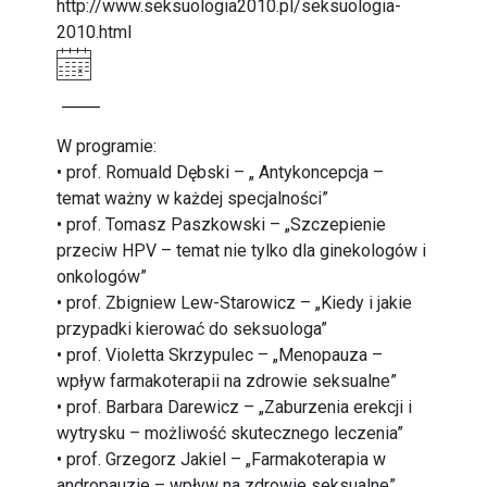
http://www.seksuologia2010.pl/seksuologia-
2010.html
W programie:
• prof. Romuald Dębski – „ Antykoncepcja –
temat ważny w każdej specjalności”
• prof. Tomasz Paszkowski – „Szczepienie
przeciw HPV – temat nie tylko dla ginekologów i
onkologów”
• prof. Zbigniew Lew-Starowicz – „Kiedy i jakie
przypadki kierować do seksuologa”
• prof. Violetta Skrzypulec – „Menopauza –
wpływ farmakoterapii na zdrowie seksualne”
• prof. Barbara Darewicz – „Zaburzenia erekcji i
wytrysku – możliwość skutecznego leczenia”
• prof. Grzegorz Jakiel – „Farmakoterapia w
andropauzie – wpływ na zdrowie seksualne”