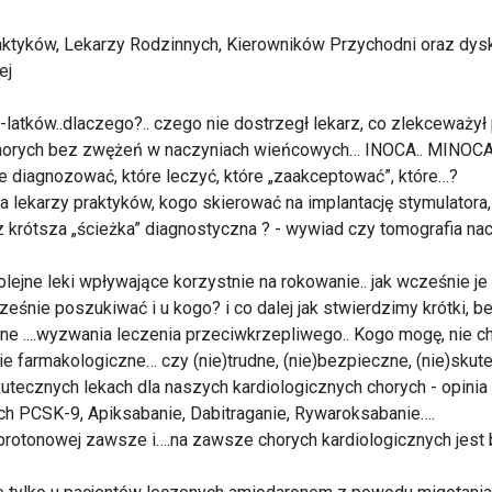
raktyków, Lekarzy Rodzinnych, Kierowników Przychodni oraz dys
ej
latków..dlaczego?.. czego nie dostrzegł lekarz, co zlekceważył 
horych bez zwężeń w naczyniach wieńcowych… INOCA.. MINOCA .
 diagnozować, które leczyć, które „zaakceptować”, które…?
dla lekarzy praktyków, kogo skierować na implantację stymulatora,
z krótsza „ścieżka” diagnostyczna ? - wywiad czy tomografia na
ejne leki wpływające korzystnie na rokowanie.. jak wcześnie j
eśnie poszukiwać i u kogo? i co dalej jak stwierdzimy krótki,
e ....wyzwania leczenia przeciwkrzepliwego.. Kogo mogę, nie ch
e farmakologiczne… czy (nie)trudne, (nie)bezpieczne, (nie)skut
tecznych lekach dla naszych kardiologicznych chorych - opinia
rach PCSK-9, Apiksabanie, Dabitraganie, Rywaroksabanie….
protonowej zawsze i….na zawsze chorych kardiologicznych jest 