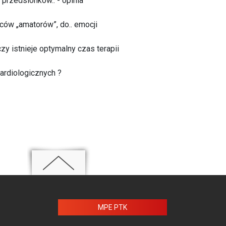
przedsionków.. - opinia
ców „amatorów”, do.. emocji
 istnieje optymalny czas terapii
ardiologicznych ?
MPE PTK