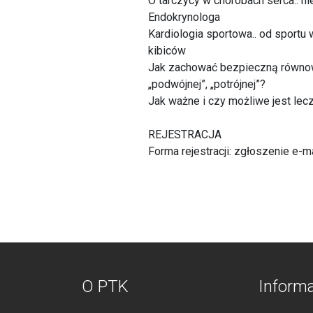
O tarczycy w chorobach serca.. n
Endokrynologa
Kardiologia sportowa.. od sportu
kibiców
Jak zachować bezpieczną równowa
„podwójnej”, „potrójnej”?
Jak ważne i czy możliwe jest lec
REJESTRACJA
Forma rejestracji: zgłoszenie e-
O PTK
Inform