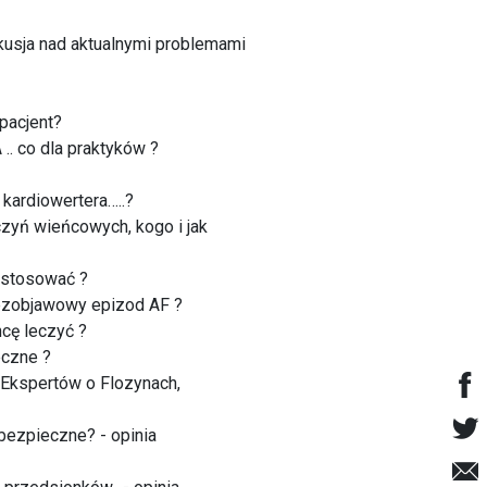
kusja nad aktualnymi problemami
pacjent?
. co dla praktyków ?
 kardiowertera…..?
czyń wieńcowych, kogo i jak
e stosować ?
 bezobjawowy epizod AF ?
cę leczyć ?
eczne ?
 Ekspertów o Flozynach,
bezpieczne? - opinia