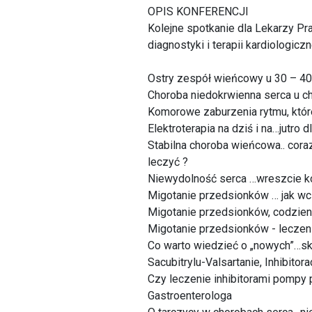
OPIS KONFERENCJI
Kolejne spotkanie dla Lekarzy P
diagnostyki i terapii kardiologiczn
Ostry zespół wieńcowy u 30 – 40-
Choroba niedokrwienna serca u c
Komorowe zaburzenia rytmu, które
Elektroterapia na dziś i na…jutro 
Stabilna choroba wieńcowa.. cora
leczyć ?
Niewydolność serca …wreszcie kol
Migotanie przedsionków … jak wcz
Migotanie przedsionków, codzienn
Migotanie przedsionków - leczeni
Co warto wiedzieć o „nowych”…sku
Sacubitrylu-Valsartanie, Inhibito
Czy leczenie inhibitorami pompy 
Gastroenterologa