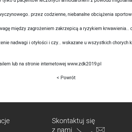
ie tylko u pacjentów leczonych amiodaronem z powodu migotania 
 wyczynowego.. przez codzienne, niebanalne obciążenia sportow
gę między zagrożeniem zakrzepicą a ryzykiem krwawienia… czy
zenie nadwagi i otyłości i czy… wskazane u wszystkich chorych k
mailem lub na stronie internetowej www.zdk2019.pl
< Powrót
acje
Skontaktuj się
z nami