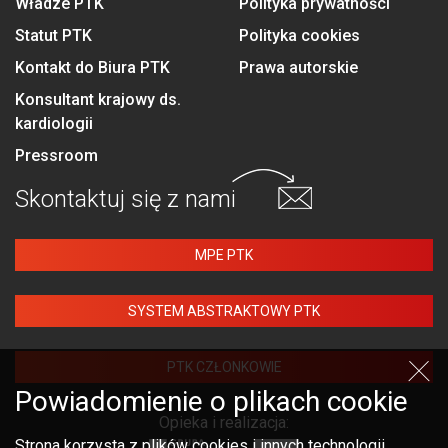
Władze PTK
Polityka prywatności
Statut PTK
Polityka cookies
Kontakt do Biura PTK
Prawa autorskie
Konsultant krajowy ds.
kardiologii
Pressroom
Skontaktuj się
z nami
MPE PTK
SYSTEM ABSTRAKTOWY PTK
PTK CZŁONKOWIE
Powiadomienie o plikach cookie
Opieka i realizacja:
Strona korzysta z plików cookies i innych technologii