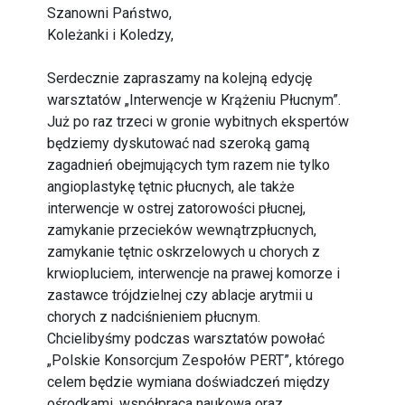
Szanowni Państwo,
Koleżanki i Koledzy,
Serdecznie zapraszamy na kolejną edycję
warsztatów „Interwencje w Krążeniu Płucnym”.
Już po raz trzeci w gronie wybitnych ekspertów
będziemy dyskutować nad szeroką gamą
zagadnień obejmujących tym razem nie tylko
angioplastykę tętnic płucnych, ale także
interwencje w ostrej zatorowości płucnej,
zamykanie przecieków wewnątrzpłucnych,
zamykanie tętnic oskrzelowych u chorych z
krwiopluciem, interwencje na prawej komorze i
zastawce trójdzielnej czy ablacje arytmii u
chorych z nadciśnieniem płucnym.
Chcielibyśmy podczas warsztatów powołać
„Polskie Konsorcjum Zespołów PERT”, którego
celem będzie wymiana doświadczeń między
ośrodkami, współpraca naukowa oraz