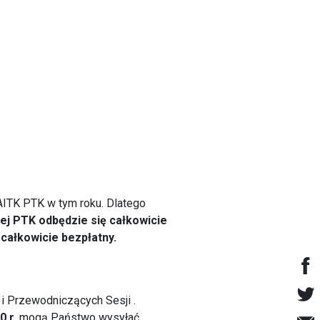
 AITK PTK w tym roku. Dlatego
nej PTK odbędzie się całkowicie
 całkowicie bezpłatny.
i Przewodniczących Sesji .
0 r.
mogą Państwo wysyłać