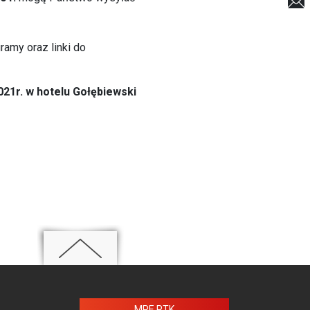
amy oraz linki do
021r. w hotelu Gołębiewski
MPE PTK