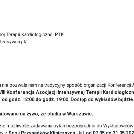
ej Terapii Kardiologicznej PTK
intensywna.pl/
u nie pozwala nam na tradycyjny sposób organizacji Konferencji
VIII Konferencja Asocjacji Intensywnej Terapii Kardiologicz
 od godz. 12:00 do godz. 19:00. Dostęp do wykładów będzie
mitowane na żywo, ze studia w Warszawie.
dzie możliwość zadawania pytań bezpośrednio do Wykładowców 
my z
Sesji Przypadków Klinicznych
. Już
od 07.05 do 31.05.202