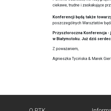
ciekawe, trudne i zaskakujące prz
Konferencji będą także towarz
poszczególnych Warsztatów będą 
Przyszłoroczna Konferencja - j
w Białymstoku. Już dziś serde
Z poważaniem,
Agnieszka Tycińska & Marek Gie
O PTK
Inform