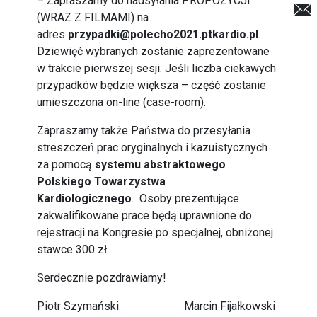
– Zapraszamy do nadsyłania PROPOZYCJI
(WRAZ Z FILMAMI) na
adres
przypadki@polecho2021.ptkardio.pl
.
Dziewięć wybranych zostanie zaprezentowane
w trakcie pierwszej sesji. Jeśli liczba ciekawych
przypadków będzie większa – część zostanie
umieszczona on-line (case-room).
Zapraszamy także Państwa do przesyłania
streszczeń prac oryginalnych i kazuistycznych
za pomocą
systemu abstraktowego
Polskiego Towarzystwa
Kardiologicznego
.
Osoby prezentujące
zakwalifikowane prace będą uprawnione do
rejestracji na Kongresie po specjalnej, obniżonej
stawce 300 zł.
Serdecznie pozdrawiamy!
Piotr Szymański Marcin Fijałkowski