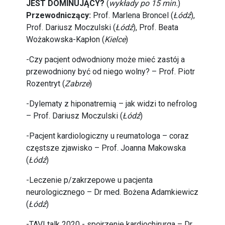
JEST DOMINUJĄCY?
(
wykłady po 15 min.
)
Przewodniczący:
Prof. Marlena Broncel (
Łódź
),
Prof. Dariusz Moczulski (
Łódź
), Prof. Beata
Wożakowska-Kapłon (
Kielce
)
-Czy pacjent odwodniony może mieć zastój a
przewodniony być od niego wolny? – Prof. Piotr
Rozentryt (
Zabrze
)
-Dylematy z hiponatremią – jak widzi to nefrolog
– Prof. Dariusz Moczulski (
Łódź
)
-Pacjent kardiologiczny u reumatologa – coraz
częstsze zjawisko – Prof. Joanna Makowska
(
Łódź
)
-Leczenie p/zakrzepowe u pacjenta
neurologicznego – Dr med. Bożena Adamkiewicz
(
Łódź
)
-TAVI talk 2020 - spojrzenie kardiochirurga – Dr