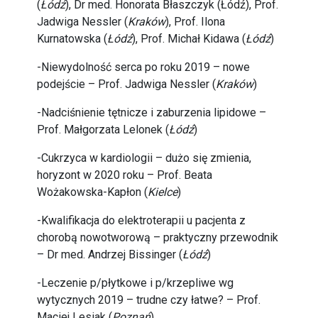
(
Łódź
), Dr med. Honorata Błaszczyk (Łódź), Prof.
Jadwiga Nessler (
Kraków
), Prof. Ilona
Kurnatowska (
Łódź
), Prof. Michał Kidawa (
Łódź
)
-Niewydolność serca po roku 2019 – nowe
podejście – Prof. Jadwiga Nessler (
Kraków
)
-Nadciśnienie tętnicze i zaburzenia lipidowe –
Prof. Małgorzata Lelonek (
Łódź
)
-Cukrzyca w kardiologii – dużo się zmienia,
horyzont w 2020 roku – Prof. Beata
Wożakowska-Kapłon (
Kielce
)
-Kwalifikacja do elektroterapii u pacjenta z
chorobą nowotworową – praktyczny przewodnik
– Dr med. Andrzej Bissinger (
Łódź
)
-Leczenie p/płytkowe i p/krzepliwe wg
wytycznych 2019 – trudne czy łatwe? – Prof.
Maciej Lesiak (
Poznań
)