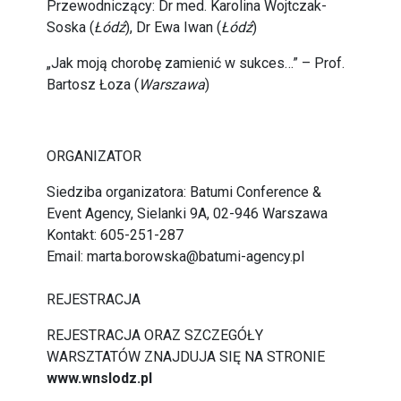
Przewodniczący: Dr med. Karolina Wojtczak-
Soska (
Łódź
), Dr Ewa Iwan (
Łódź
)
„Jak moją chorobę zamienić w sukces…” – Prof.
Bartosz Łoza (
Warszawa
)
ORGANIZATOR
Siedziba organizatora: Batumi Conference &
Event Agency, Sielanki 9A, 02-946 Warszawa
Kontakt: 605-251-287
Email: marta.borowska@batumi-agency.pl
REJESTRACJA
REJESTRACJA ORAZ SZCZEGÓŁY
WARSZTATÓW ZNAJDUJA SIĘ NA STRONIE
www.wnslodz.pl