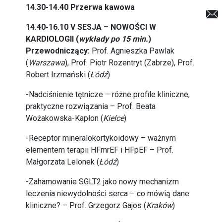
14.30-14.40 Przerwa kawowa
14.40-16.10 V SESJA – NOWOŚCI W
KARDIOLOGII (
wykłady po 15 min.
)
Przewodniczący:
Prof. Agnieszka Pawlak
(
Warszawa
), Prof. Piotr Rozentryt (Zabrze), Prof.
Robert Irzmański (
Łódź
)
-Nadciśnienie tętnicze – różne profile kliniczne,
praktyczne rozwiązania – Prof. Beata
Wożakowska-Kapłon (
Kielce
)
-Receptor mineralokortykoidowy – ważnym
elementem terapii HFmrEF i HFpEF – Prof.
Małgorzata Lelonek (
Łódź
)
-Zahamowanie SGLT2 jako nowy mechanizm
leczenia niewydolności serca – co mówią dane
kliniczne? – Prof. Grzegorz Gajos (
Kraków
)