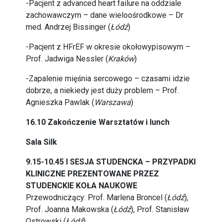
-Pacjent z advanced heart failure na oddziale
zachowawczym – dane wieloośrodkowe – Dr
med. Andrzej Bissinger (
Łódź
)
-Pacjent z HFrEF w okresie okołowypisowym –
Prof. Jadwiga Nessler (
Kraków
)
-Zapalenie mięśnia sercowego – czasami idzie
dobrze, a niekiedy jest duży problem – Prof.
Agnieszka Pawlak (
Warszawa
)
16.10 Zakończenie Warsztatów i lunch
Sala Silk
9.15-10.45 I SESJA STUDENCKA – PRZYPADKI
KLINICZNE PREZENTOWANE PRZEZ
STUDENCKIE KOŁA NAUKOWE
Przewodniczący: Prof. Marlena Broncel (
Łódź
),
Prof. Joanna Makowska (
Łódź
), Prof. Stanisław
Ostrowski (
Łódź
)