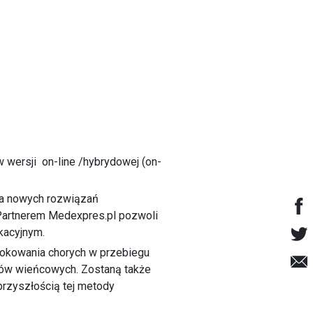
w wersji on-line /hybrydowej (on-
ia nowych rozwiązań
Partnerem Medexpres.pl pozwoli
kacyjnym.
 rokowania chorych w przebiegu
ołów wieńcowych. Zostaną także
przyszłością tej metody