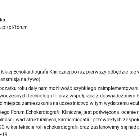
ska
u.pl/pl/forum
kiej Echokardiografii Klinicznej po raz pierwszy odbędzie się 
transmisją na żywo).
 początku roku dały nam możliwość szybkiego zaimplementowan
owoczesnych technologii IT oraz współpraca z doświadczonym 
od miejsca zamieszkania na uczestnictwo w tym wydarzeniu edu
iego Forum Echokardiografii Klinicznej jest poświęcona ocenie
olności, wad strukturalnych, kardiomiopatii i przewlekłych zesp
w kontekście roli echokardiografii oraz zastanowimy się nad 
-19.