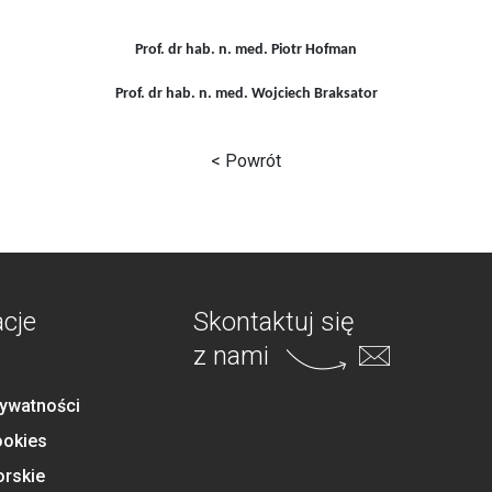
Prof. dr hab. n. med. Piotr Hofman
Prof. dr hab. n. med. Wojciech Braksator
< Powrót
acje
Skontaktuj się
z nami
rywatności
ookies
orskie