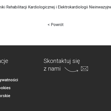
iki Rehabilitacji Kardiologicznej i Elektrokardiologii Nieinwazyjne
< Powrót
acje
Skontaktuj się
z nami
rywatności
ookies
orskie