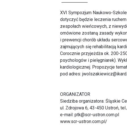
XVI Sympozjum Naukowo-Szkoleniow
dotyczyć będzie leczenia ruchem
zespołach wieńcowych, z niewydo
omówione zostaną zasady wykonyw
i prewencji chorób układu serco
zajmujących się rehabilitacją kar
Corocznie przyjeżdża ok. 200-250 
psychologów i pielęgniarek). Wykła
kardiologicznej. Propozycje tema
pod adres: jwolszakiewicz@ikard.
ORGANIZATOR
Siedziba organizatora: Śląskie Cen
ul. Zdrojowa 6, 43-450 Ustroń, te
e-mail: ptk@scr-ustron.com.pl
www.scr-ustron.com.pl/