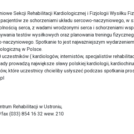
e Sekcji Rehabilitacji Kardiologicznej i Fizjologii Wysiłku F
 pacjentów ze schorzeniami układu sercowo-naczyniowego, w s
lnością serca, z wadami wrodzonymi serca i schorzeniami wspó
ania testów wysiłkowych oraz planowania treningu fizycznego,
wo-naczyniowego. Spotkanie to jest najważniejszym wydarzeni
diologiczną w Polsce.
uczestników ( kardiologów, internistów, specjalistów rehabilitac
dy prowadzą największe sławy polskiej kardiologii, kardiochirurg
tów, które uczestnicy chcieliby usłyszeć podczas spotkania pro
pl
trum Rehabilitacji w Ustroniu,
l./fax (033) 854 16 32 wew. 210