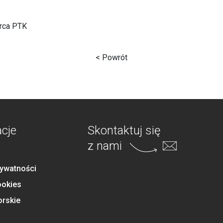
rca PTK
< Powrót
acje
Skontaktuj się
z nami
rywatności
ookies
orskie