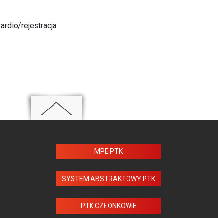
ardio/rejestracja
MPE PTK
SYSTEM ABSTRAKTOWY PTK
PTK CZŁONKOWIE