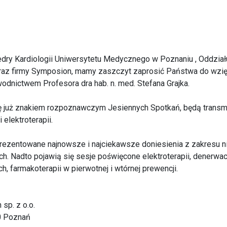
 Katedry Kardiologii Uniwersytetu Medycznego w Poznaniu , Oddz
raz firmy Symposion, mamy zaszczyt zaprosić Państwa do wzię
dnictwem Profesora dra hab. n. med. Stefana Grajka.
ię już znakiem rozpoznawczym Jesiennych Spotkań, będą transm
 elektroterapii.
rezentowane najnowsze i najciekawsze doniesienia z zakresu ni
ch. Nadto pojawią się sesje poświęcone elektroterapii, denerwacj
h, farmakoterapii w pierwotnej i wtórnej prewencji.
sp. z o.o.
50 Poznań