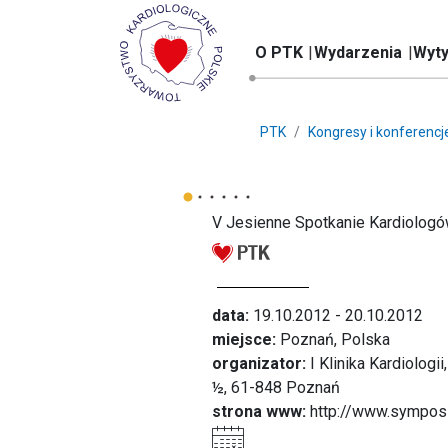
O PTK
Wydarzenia
Wyty
PTK
Kongresy i konferencj
V Jesienne Spotkanie Kardiolog
data:
19.10.2012 - 20.10.2012
miejsce:
Poznań, Polska
organizator:
I Klinika Kardiolog
½, 61-848 Poznań
strona www:
http://www.symposi